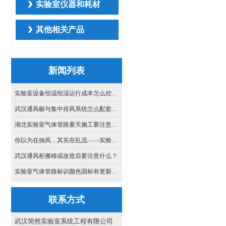
实验室仪器和耗材
其他相关产品
新闻列表
实验室设备恒温恒湿运行成本怎么控？合理设定与节能策略简介
武汉通风橱与集中排风系统怎么配套：管径选择与阻力平衡的思路
湖北实验室气体管路夏天施工要注意什么？本地工程师的实战提醒
你以为在抽风，其实在乱流——实验室通风的气流组织真相
武汉通风柜搬移或改造后要注意什么？
实验室气体管路标识颜色国标有更新吗？2026年执行哪些标准？
联系方式
武汉简然实验室系统工程有限公司