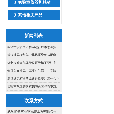
实验室仪器和耗材
其他相关产品
新闻列表
实验室设备恒温恒湿运行成本怎么控？合理设定与节能策略简介
武汉通风橱与集中排风系统怎么配套：管径选择与阻力平衡的思路
湖北实验室气体管路夏天施工要注意什么？本地工程师的实战提醒
你以为在抽风，其实在乱流——实验室通风的气流组织真相
武汉通风柜搬移或改造后要注意什么？
实验室气体管路标识颜色国标有更新吗？2026年执行哪些标准？
联系方式
武汉简然实验室系统工程有限公司