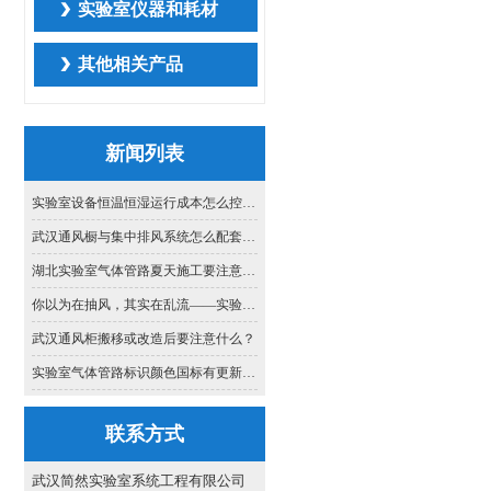
实验室仪器和耗材
其他相关产品
新闻列表
实验室设备恒温恒湿运行成本怎么控？合理设定与节能策略简介
武汉通风橱与集中排风系统怎么配套：管径选择与阻力平衡的思路
湖北实验室气体管路夏天施工要注意什么？本地工程师的实战提醒
你以为在抽风，其实在乱流——实验室通风的气流组织真相
武汉通风柜搬移或改造后要注意什么？
实验室气体管路标识颜色国标有更新吗？2026年执行哪些标准？
联系方式
武汉简然实验室系统工程有限公司